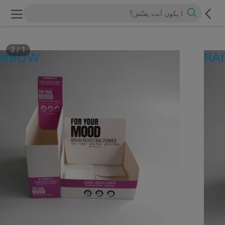
3
/
1