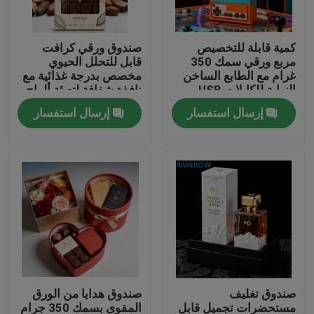
اتصل بنا
كمية قابلة للتخصيص
صندوق ورقي كرافت
مربع ورقي سمك 350
قابل للتحلل الحيوي
غرام مع الطابع الساخن
مخصص بدرجة غذائية مع
أخبار
النهاية للكابلات USB
نافذة شفافة لتعبئة ألواح
التعبئة
الشوكولاتة
إرسال استفسار
إرسال استفسار
القضايا
اطلب اقتباس
الحقائب البلاستيكية التعبئة والتغليف
تغليف كيس الوجبات الخفيفة
صندوق تغليف
صندوق هدايا من الورق
صنبور الحقيبة التعبئة والتغليف
مستحضرات تجميل قابل
المقوى بسمك 350 جرام