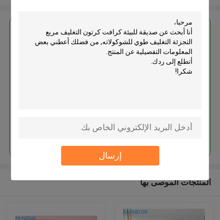
احصل على افضل سعر ل
صديقة للبيئة كرافت كرتون التغليف
مربع التجزئة التغليف طوي
للشوكولاته
استمر
إرسال
المنتجات الموصى بها