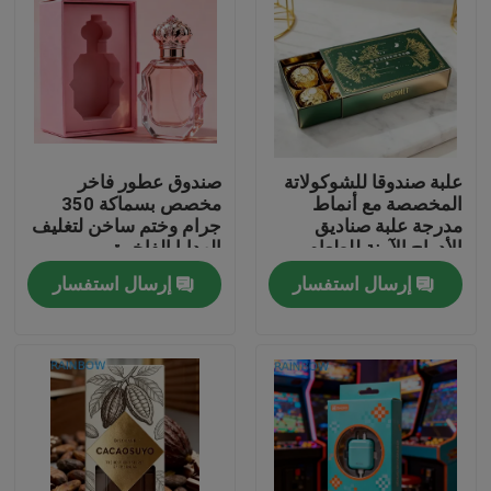
علبة صندوقا للشوكولاتة
صندوق عطور فاخر
المخصصة مع أنماط
مخصص بسماكة 350
مدرجة علبة صناديق
جرام وختم ساخن لتغليف
الأدراج الآمنة للطعام
الهدايا الفاخرة
إرسال استفسار
إرسال استفسار
المنزل
المنتجات
حولنا