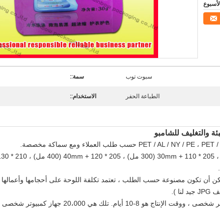
سبوت توب
سمة::
الطباعة الحفر
الاستخدام::
تلك هي 20،000 جهاز كمبيوتر شخصى ، والمهلة الزمنية هي 5-7 أيام.