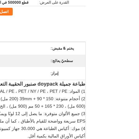
القدرة على العرض:
قطع 500000 في الأسبوع
اتصل
يختم & مقبض::
سطحيّ يعالج::
إبراز:
طباعة جميلة doypack صنبور الحقيبة التعبئة والتغليف للشامبو
1) المواد: PET / AL / NY / PE ، PET / AL / PE ، PET / NY / PE ، PET / PE حسب طلب العملاء ومع سماكة مخصصة.
(600 مل) ، 230 * 165 + 50 مم (900 مل) ، الخ.
EPS سريعة وواضحة للقيام بالأطباق ، كما أن ملف JPG جيد لنا ).
4) موك: أكياس الطباعة هي 30،000 جهاز كمبيوتر شخصى ، ووقت الإنتاج هو 8-10 أيام.
أكياس الأوراق المالية بكمية أقل.