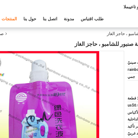
عم الفنى:
طلب اقتباس
مدونة
اتصل بنا
حول بنا
المنتجات
صنب
rainb
جمي
us$0.
لأكياس
لداخلية