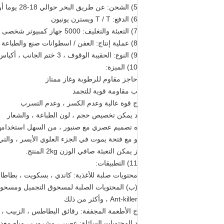
5) الشحن: عن طريق البحر حوالي 18-28 يوما أو عن طريق التعبير عن (DHL ، UPS ، FEDEX) والهواء حوالي 3-4days
6) الدفع: T / T ويسترن يونيون
7) التعبئة والتغليف: 5000 جهاز كمبيوتر شخصى ، حتى 10000 جهاز كمبيوتر شخصى أكياس صغيرة في 1 الكرتون أو حسب أحجام العملاء المطلوبة
8) عملية إنتاج: العفن / اسطوانات صنع والطباعة والترقيق ، والفصل والقطع ، وصنع كيس ، والتفتيش ، والتعبئة في صندوق من الورق المقوى
9) النوع: الحقيبة الوقوف ، 3 ختم الجانب ، أكياس نوني مع جانب احباط 1 و 1 جانب واضح
10) الميزة:
حاجز مقاوم للرطوبة وغاز ممتاز
ب مقاومة قوية للتجمد
ج قوة عالية وعدم الكسر ، وعدم التسرب
د يمكن تخصيص حجم ، لون الطباعة ، والشعار
ه تصميم عصري مع صنبور ، من السهل استخدامه
و مع فتحة يموت في الجزء العلوي الأيسر ، والتي
ز يمكن التعبئة صافي الوزن 2kg المنتج.
11) التطبيقات:
محتويات صلبة للأغذية: كاندي ، بسكويت ، بطاطا 
(ب) المحتويات الصلبة لمسحوق التجميل ومسحوق
Ant-killer ، وأكثر من ذلك
ج الأطعمة المجففة: رقائق البطاطس ، الزبيب ، 
د المحتويات السائلة: عصير ، مشروب ، مياه معدن