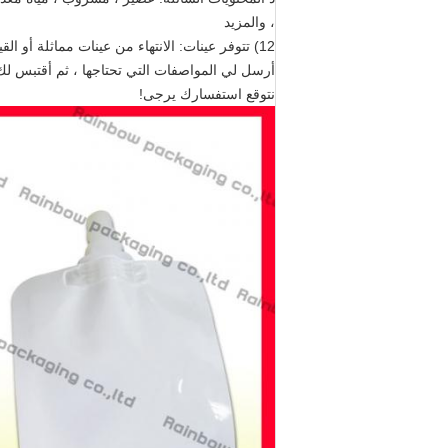
، والمزيد
12) تتوفر عينات: الانتهاء من عينات مماثلة أو القيام عينات في مواصفات العملاء حوالي 8-10 أيام
أرسل لي المواصفات التي تحتاجها ، ثم أقتبس لك 
نتوقع استفسارك يرجى!