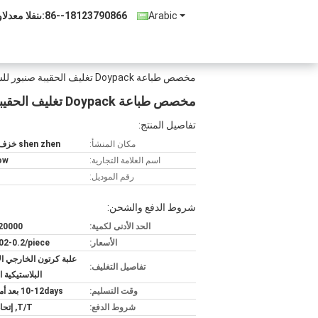
Arabic
86--18123790866
المبيعات والد
مخصص طباعة Doypack تغليف الحقيبة صنبور للشامبو ، حاجز الغاز
مخصص طباعة Doypack تغليف الحقيبة صنبور للشامبو ، حاجز الغاز
تفاصيل المنتج:
مكان المنشأ:
shen zhen خزف صينيّ
اسم العلامة التجارية:
ow
رقم الموديل:
شروط الدفع والشحن:
الحد الأدنى لكمية:
20000 قطعة
الأسعار:
02-0.2/piece
علبة كرتون الخارجي ا
تفاصيل التغليف:
البلاستيكية ا
وقت التسليم:
10-12days بعد أمر تأكيد
شروط الدفع:
T/T, إتحاد غربيّ