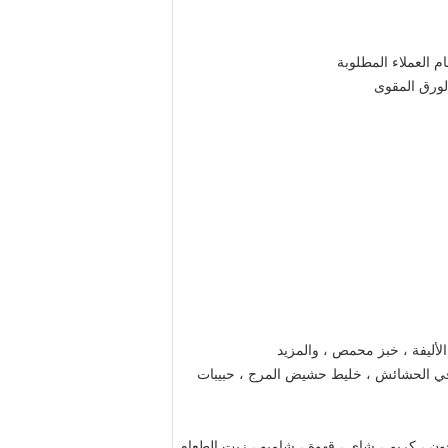
لأليفة ، خبز محمص ، والمزيد
في الحشائش ، خليط حشيض المرج ، حبيبات
ون ، كريم ، شاي ، قهوة ، شامبو ، زيت الطعام