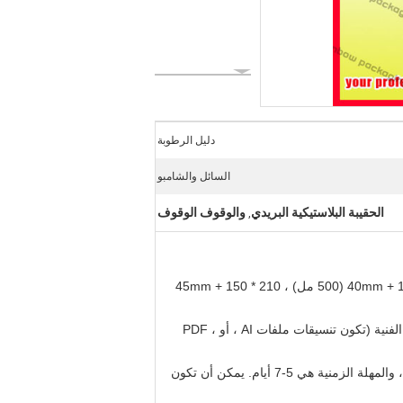
دليل الرطوبة
السائل والشامبو
الحقيبة البلاستيكية البريدي
والوقوف الوقوف
,
2) أحجام متنوعة: 150 * 90 + 39mm (200 مل) ، 205 * 110 + 30mm (300 مل) ، 205 * 120 + 40mm (400 مل) ، 210 * 130 + 40mm (500 مل) ، 210 * 150 + 45mm
3) جميع الألوان متوفرة: ما يصل إلى 12 لونًا ويمكن أن تكون مصنوعة حسب الطلب ، تعتمد تكلفة اللوحة على أحجامها وأعمالها الفنية (تكون تنسيقات ملفات AI ، أو PDF ،
يمكن أن تكون