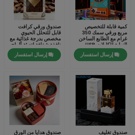
اتصل بنا
كمية قابلة للتخصيص
صندوق ورقي كرافت
مربع ورقي سمك 350
قابل للتحلل الحيوي
أخبار
غرام مع الطابع الساخن
مخصص بدرجة غذائية مع
النهاية للكابلات USB
نافذة شفافة لتعبئة ألواح
التعبئة
الشوكولاتة
إرسال استفسار
إرسال استفسار
القضايا
اطلب اقتباس
الحقائب البلاستيكية التعبئة والتغليف
تغليف كيس الوجبات الخفيفة
صنبور الحقيبة التعبئة والتغليف
صندوق تغليف
صندوق هدايا من الورق