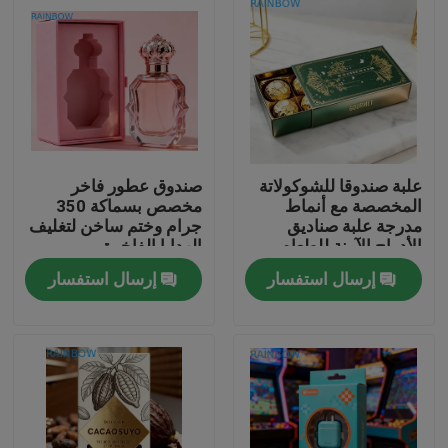
علبة صندوقا للشوكولاتة
صندوق عطور فاخر
المخصصة مع أنماط
مخصص بسماكة 350
مدرجة علبة صناديق
جرام وختم ساخن لتغليف
الأدراج الآمنة للطعام
الهدايا الفاخرة
إرسال استفسار
إرسال استفسار
المنزل
المنتجات
حولنا