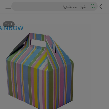
2
/
1