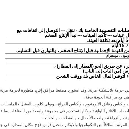
لبات التفصيلية الخاصة بك - ننقل --- التوصل إلى اتفاقات مع
 عينات --- تأكيد العينات --- نبدأ الإنتاج الضخم
نيون ، مونيغرام
، عن طريق الجو (المطار إلى المطار) ،
 (من الباب إلى الباب)
اء لتوفير المال الخاص بك ووقت الشحن
ي مع مراقبة الجودة بدقة.
، وأكياس رقائق الألومنيوم ، وأكياس الفراغ ، وبولي كلوريد الفينيل / الملصقات
صقات الأفلام اللؤلؤية ، وكلها تستخدم في مجموعة واسعة من الصناعات بما في 
دوية ، والزراعة ، ولعب الأطفال ، والمنظفات والحقائب.
لمرنة. انطلاقاً من التكنولوجيا والابتكار ، تحتل قوس قزح مكان الصدارة في جلب