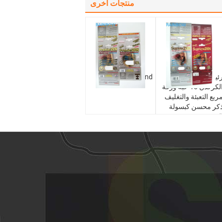
منتجات أخرى
ئيس الوزراء زين /
Error , Not Found
الكركدن 13 حبة ورقة
ربع التعبئة والتغليف
كر محسن كبسولة
لتعبئة