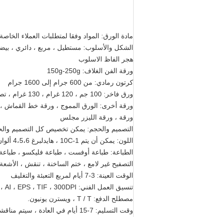
مادة الورق: المواد وفقا لمتطلبات العملاء الخاصة
الشكل والأسلوب: مستطيل ، مربع ، دائري ، بي
هجر الفاظ الاسلوب
ورقة الفن الغلاف: 150g-250g
كرتون رمادي: من 600 جرام إلى 1600 جرام
ورق فاخر: 100 جم ، 120 غرام ، 130 غرام ، تصميم وأسلوب مختلف
ورقة أخرى: الورق المموج ، ورقة خط القماش ، 
ورقة ، ورقة الليزر مجلس
التصميم والحجم: يمكن تخصيص كل التصميم والح
اللون: يمكن أن يتم 1-10C ، هايدلبرغ 4،5،6 ألوان الطباعة Machine.Pantone اللون.
الطباعة: طباعة أوفست ، طباعة فليكسو ، طباعة
التصفيح غير لامع ، ختم الساخنة ، تنقش ، الأشعة
الوقت العينة: 3-7 أيام لمربع التعبئة والتغليف
تنسيق العمل الفني: JPG ، PDF ، AI ، EPS ، TIF ، 300DPI جيد.
مصطلح الدفع: T / T ، ويسترن يونيون.
وقت التسليم: 7-15 أيام في العادة ، سيتم مناقشة كمية كبيرة.