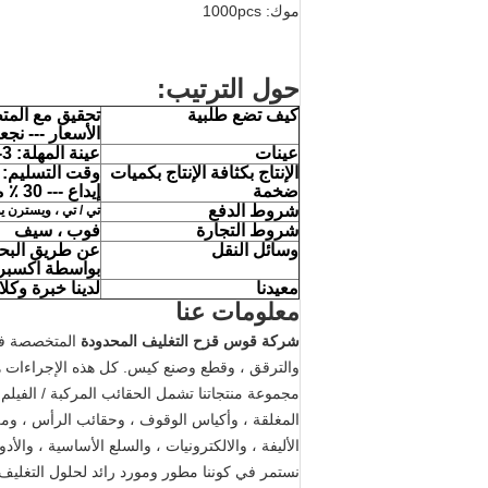
موك: 1000pcs
حول الترتيب:
كيف تضع طلبية
تحقيق مع المتط
الأسعار --- نجعل
عينات
عينة المهلة: 3-5 أيام بعد تكلفة العينة.
الإنتاج بكثافة الإنتاج بكميات
وقت التسليم: 7-15 أيام
ضخمة
إيداع --- 30 ٪ من القيمة الإجمالية قبل الإنتاج الضخم ، والتوازن قبل التسليم.
شروط الدفع
تي / تي ، ويسترن يو
شروط التجارة
فوب ، سيف
وسائل النقل
عن طريق البحر 
بواسطة اكسبرس
معيدنا
لدينا خبرة وكل
معلومات عنا
شركة قوس قزح التغليف المحدودة
والترقق ، وقطع وصنع كيس. كل هذه الإجراءات ه
مجموعة منتجاتنا تشمل الحقائب المركبة / الفيلم 
المغلقة ، وأكياس الوقوف ، وحقائب الرأس ، ومل
الأليفة ، والالكترونيات ، والسلع الأساسية ، والأ
نستمر في كوننا مطور ومورد رائد لحلول التغليف ا