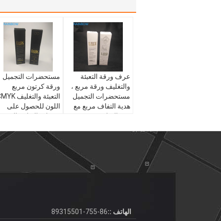
عرف ورقة التعبئة
مستحضرات التجميل
والتغليف ورقة مربع ،
ورقة كرتون مربع
مستحضرات التجميل
التعبئة والتغليف K
هدية التفاف مربع مع
اللون للحصول على
ختم الساخنة
منتجات العناية بالبشرة
مغذية
الهاتف ::
86-755-89315501