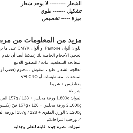
الشعار --------- لا يوجد شعار
تشكيل ------- طوي
ميزة ----- تخصيص
مزيد من المعلومات من مربعا
اللون: ألوان Pantone أو ألوان CMYK على ما يرام
الحجم: الأحجام الخاصة بك (يمكننا أيضا أن نقدم لك
المعالجة السطحية: مات / التصفيح اللامع
معالجة الشعار: طبع ، منقوش ، مختوم (فضي أو ذ
الملحقات: مغناطيسات أو VELCRO
مغناطيس + شريط
أشرطة
المواد: 1.800g ورقة مجلس + 128 / 157g الفن (المغلفة) ورقة ؛
2.1000g ورقة مجلس + 128 / 157g فنّ (يكسو) ورقة؛
3.1200g الورق المقوى + 128 / 157g الورقة الفنية (المغلفة) ؛
4. ورحب اقتراحاتكم.
الميزات: نظرة جيدة.
قابلة للطي وجذابة