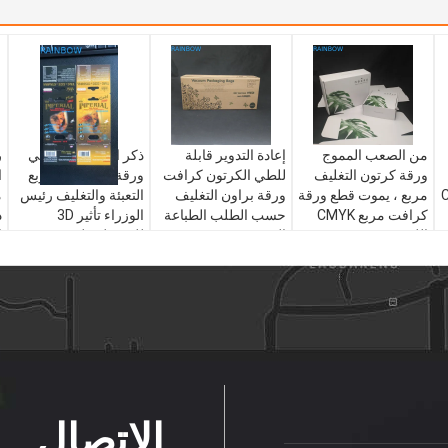
من الصعب المموج
إعادة التدوير قابلة
ذكر السلطة الجنسي
ر
ورقة كرتون التغليف
للطي الكرتون كرافت
ورقة بطاقة 3D مربع
CMY
مربع ، يموت قطع ورقة
ورقة براون التغليف
التعبئة والتغليف رئيس
م
كرافت مربع CMYK
حسب الطلب الطباعة
الوزراء تأثير 3D
ذ
اللون
المعمرة
للحصول على حبوب
ا
منع الحمل الجنس
الاتصال