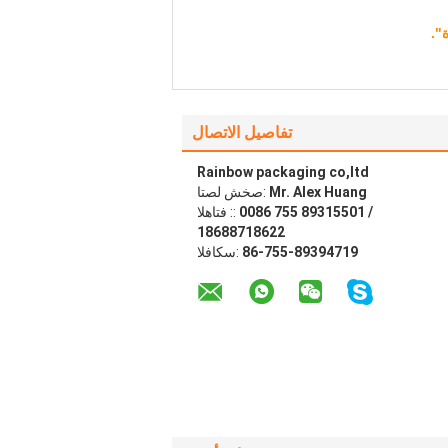
".
تفاصيل الاتصال
Rainbow packaging co,ltd
Mr. Alex Huang
اتصل شخص:
0086 755 89315501 /
الهاتف ::
18688718622
86-755-89394719
الفاكس: