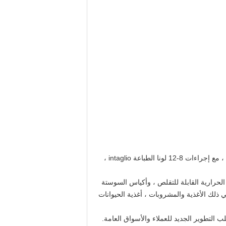
المتخصصة في حزمة بلاستيكية مرنة. وقد استورد مصنعنا مرافق إنتاج متطورة لحزمة مرنة ، مع إجراءات 8-12 لونا الطباعة intaglio ،
 الحرارية القابلة للتقلص ، وأكياس السوستة
ذلك الأغذية والمشروبات ، أغذية الحيوانات
 التطوير الجديد للعملاء والأسواق العامة.