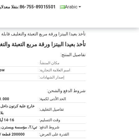
Arabic
86-755-89315501
المبيعات والد
تأخذ بعيدا البيتزا ورقة مربع التعبئة والتغليف قاب
تأخذ بعيدا البيتزا ورقة مربع التعبئة و
تفاصيل المنتج:
مكان المنشأ:
اسم العلامة التجارية:
bow
إصدار الشهادات:
شروط الدفع والشحن:
الحد الأدنى لكمية:
1.000 قطعة
خارج علبة كرتون داخل
تفاصيل التغليف:
بلا
وقت التسليم:
14-16 أيام عمل
شروط الدفع:
تي/T، مؤسسة ويسترن يونيون،
القدرة على العرض:
200000 قطعة / شهريا