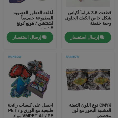
قطعت 3.5 غراماً أكياس
أغلفة العطور العضوية
اتصل بنا
شكل خاص الكعك الحلوى
المطبوعة خصيصاً
وجبة خفيفة
لشنتشن / هونغ كونغ
الشحن
أخبار
إرسال استفسار
إرسال استفسار
القضايا
اطلب اقتباس
الحقائب البلاستيكية التعبئة والتغليف
تغليف كيس الوجبات الخفيفة
CMYK نوع اللون التعبئة
احصل على كيسات رائحة
العشبية البخور مع لون
طبيعية مع الورق و PET /
صنبور الحقيبة التعبئة والتغليف
مخصص
VMPET AL / PE مواد