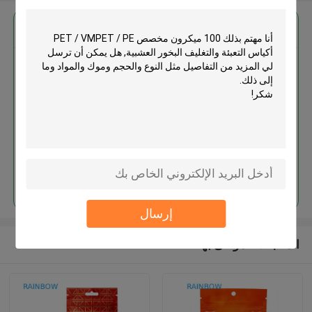
احصل على افضل سعر ل
100 ميكرون مخصص PET /
VMPET / PE أكياس التعبئة والتغليف
البخور العشبية
استمر
إرسال
المنتجات الموصى بها