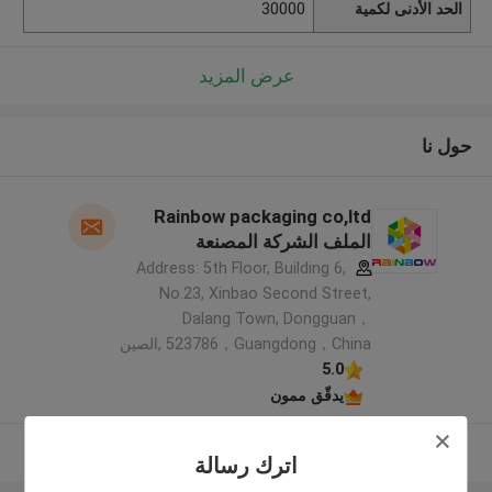
الحد الأدنى لكمية
30000
عرض المزيد
حول نا
Rainbow packaging co,ltd
الملف الشركة المصنعة
Address: 5th Floor, Building 6,
No.23, Xinbao Second Street,
Dalang Town, Dongguan，
523786，Guangdong，China ,الصين
5.0
يدقّق ممون
عرض المزيد
اترك رسالة