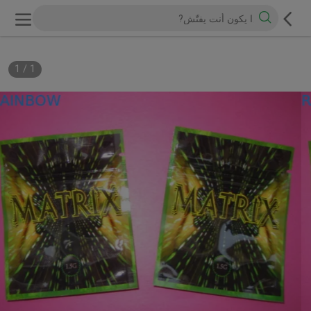
1
/
1