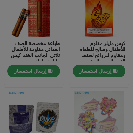
كيس مايلر مقاوم
طباعة مخصصة الصف
للأطفال وصالح للطعام
الغذائي مقاومة للأطفال
ومقاوم للروائح لحفظ
ثلاثي الجانب الختم كيس
التبغ والبخور العشبي
مايلر زيبلوك
إرسال استفسار
إرسال استفسار
المنزل
المنتجات
حولنا