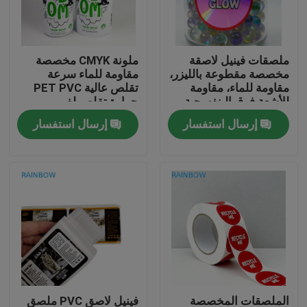
اتصل بنا
ملصقات فينيل لاصقة
ملونة CMYK مخصصة
مخصصة مقطوعة بالليزر،
مقاومة للماء سرعة
أخبار
مقاومة للماء، مقاومة
تقلص عالية PET PVC
للأشعة فوق البنفسجية،
حرارة تقلص لف
صديقة للبيئة، غير لامعة،
الملصقات للزجاجات
إرسال استفسار
إرسال استفسار
القضايا
هولوغرافية، للباركود،
للحرف والصناعة
اطلب اقتباس
الحقائب البلاستيكية التعبئة والتغليف
تغليف كيس الوجبات الخفيفة
صنبور الحقيبة التعبئة والتغليف
الملصقات المخصصة
فينيل لاصق PVC ملصق