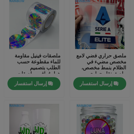
ملصق حراري فضي لامع
ملصقات فينيل مقاومة
مخصص مضيء في
للماء مقطوعة حسب
الظلام بنمط مخصص،
الطلب بتصميم
ملصق نقل حراري
هولوغرافي، ملصقات
للملابس
لاصقة بعلامة تجارية
إرسال استفسار
إرسال استفسار
مصنعة للمعدات الأصلية
للهدايا والحرف اليدوية
المنزل
المنتجات
حولنا