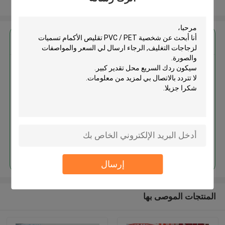
عرض المزيد
احصل على افضل سعر ل
شخصية PVC / PET تقليص الأكمام
تسميات لزجاجات التغليف
استمر
إرسال
المنتجات الموصى بها