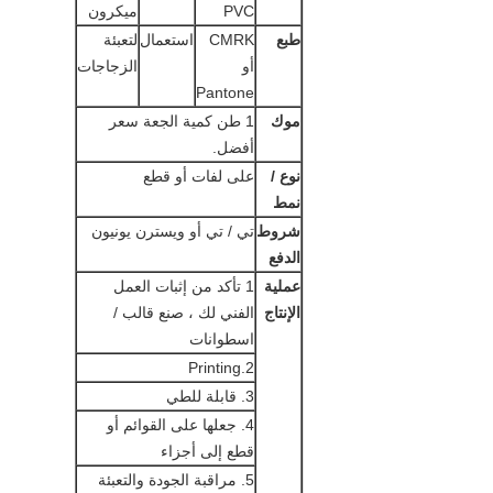
PVC
ميكرون
طبع
CMRK
استعمال
لتعبئة
أو
الزجاجات
Pantone
موك
1 طن كمية الجعة سعر
أفضل.
نوع /
على لفات أو قطع
نمط
شروط
تي / تي أو ويسترن يونيون
الدفع
عملية
1 تأكد من إثبات العمل
الإنتاج
الفني لك ، صنع قالب /
اسطوانات
2.Printing
3. قابلة للطي
4. جعلها على القوائم أو
قطع إلى أجزاء
5. مراقبة الجودة والتعبئة