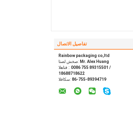
تفاصيل الاتصال
Rainbow packaging co,ltd
Mr. Alex Huang
اتصل شخص:
0086 755 89315501 /
الهاتف ::
18688718622
86-755-89394719
الفاكس: