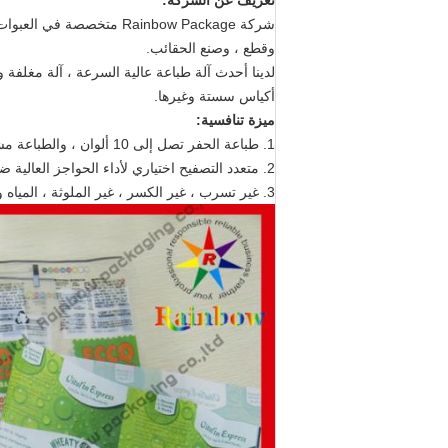
تعريف عن الشركة:
شركة Rainbow Package متخصصة في العبوات البلاستيكية المرنة.
وقطع ، وصنع الحقائب.
أكياس سستة وغيرها.
ميزة تنافسية:
1. طباعة الحفر تصل إلى 10 ألوان ، والطباعة مشرق وحية.
2. متعدد التصفيح اختياري لأداء الحواجز العالية ضد الضوء والأكسجين والرطوبة وثقب
3. غير تسرب ، غير الكسر ، غير الملوثة ، المياه واقية ، oil- resistance.ect