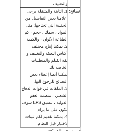
والتغليف
نصائح:
1. الثابتة والمتنقلة يرجى
اعلامنا بعض التفاصيل من
الحقيبة التي تحتاجها: مثل
المواد ، سمك ، حجم ، كم
الطباعة الألوان ، والكمية
2. يمكننا إنتاج مختلف
أكياس التعبئة والتغليف و
لفة الفيلم والمتطلبات
الخاصة بك.
يمكننا أيضا إعطاء بعض
النصائح للرجوع اليها.
3. الملفات في قوات الدفاع
الشعبي ، منظمة العفو
الدولية ، تنسيق EPS سوف
تكون على ما يرام
4. يمكننا تقديم لكم عينات
لاختبار قبل النظام.