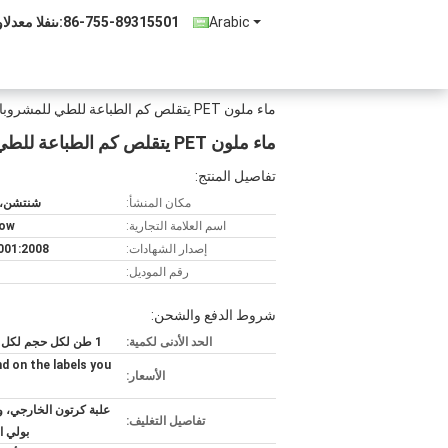
Arabic
86-755-89315501
المبيعات والد
ماء ملون PET يتقلص كم الطباعة للطي للمشروبات
ماء ملون PET يتقلص كم الطباعة للطي للمشروبات
تفاصيل المنتج:
مكان المنشأ:
شنتشن، 
اسم العلامة التجارية:
bow
إصدار الشهادات:
001:2008
رقم الموديل:
شروط الدفع والشحن:
الحد الأدنى لكمية:
1 طن لكل حجم لكل تصميم
d on the labels you
الأسعار:
علبة كرتون الخارجي، وا
تفاصيل التغليف:
بولي ا