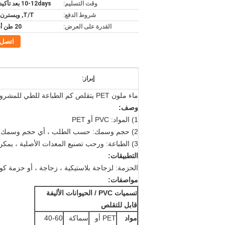
وقت التسليم:
10-12days بعد تأكيد الإيداع
شروط الدفع:
T/T, ويسترن يونيون
القدرة على العرض:
20 طن أسبوعيا
اتصل
إبراز:
ماء ملون PET يتقلص كم الطباعة للطي للمشروبات
وصف:
1) المواد: PVC أو PET
2) حجم وسمك: حسب الطلب ، أي حجم وسمك المتاحة.
3) الطباعة: ورحب تصنيع المعدات الأصلية ، يمكن أن تصل إلى 10 لونا مع آلة الطباعة عالية السرعة المحوسبة التلقائي لدينا.
التطبيقات:
الحزمة: لزجاجة بلاستيكية ، زجاجة ، أو حزمة كو
مواصفات:
تسميات PVC / الحيوانات الأليفة
قابل للتقلص
مواد
PET أو
سماكة
40-60