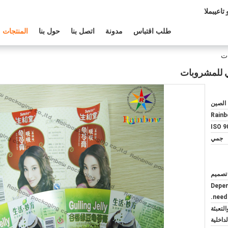
عم الفنى:
طلب اقتباس
مدونة
اتصل بنا
حول بنا
المنتجات
الصين
Rain
ISO 9
جمي
Depen
need.
لتعبئة
لداخلية