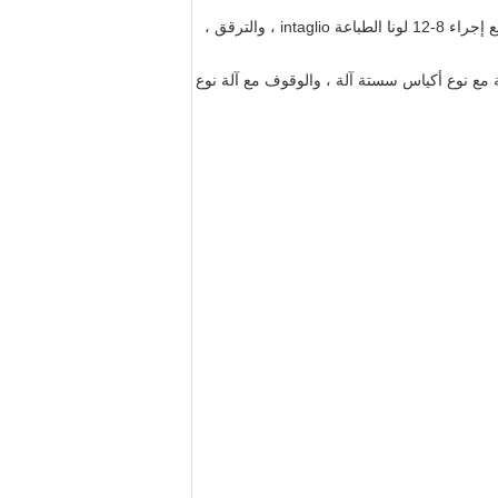
مصنعها المستوردة مرافق الإنتاج المتطورة لحزمة مرنة ومع إجراء 8-12 لونا الطباعة intaglio ، والترقق ،
مغلفة وجميع أنواع آلة صنع الأكياس ، مثل آلة ختم الجانبين 3 جوانب ، 4 جوانب مختومة مع نوع أكياس سستة آلة ، والوقوف مع آلة نوع