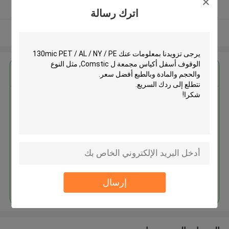
يدقّق ممون
اترك رسالة
عرض المزيد
احصل على افضل سعر ل
130mic PET / AL / NY / PE
الوقوف أسفل أكياس مجمعة ل
Comstic
استمر
إرسال