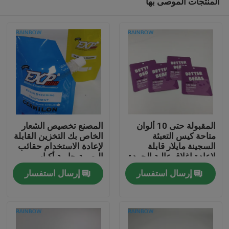
المنتجات الموصى بها
المقبولة حتى 10 ألوان
المصنع تخصيص الشعار
متاحة كيس التعبئة
الخاص بك التخزين القابلة
السجينة مايلار قابلة
لإعادة الاستخدام حقائب
لإعادة إغلاق عالية الجودة
البصمة حاوية أكياس
المنزل
قابلة للإغلاق للشرب
إرسال استفسار
إرسال استفسار
عصير الحليب
المنتجات
حولنا