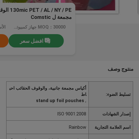
/ NY / PE
مجمعة ل Comstic
MOQ：30000 جهاز كمبيوتر شخصى للحقائب الطباعة، 20000 جهاز كمبيوتر شخصى لتلك عادي
افضل سعر
منتوج وصف
أكياس مجمعة جانبية، والوقوف الحقائب احب
تسليط الضوء:
اط
stand up foil pouches
,
إصدار الشهادات
ISO 9001:2008
اسم العلامة التجارية
Rainbow