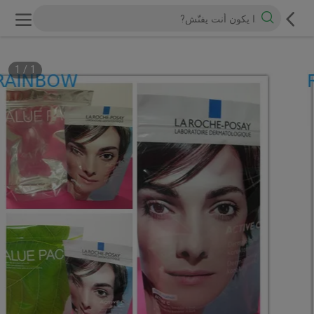
1
/
1