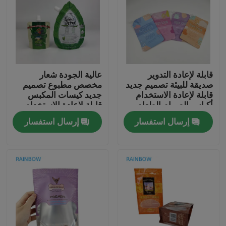
اتصل بنا
أخبار
قابلة لإعادة التدوير
عالية الجودة شعار
صديقة للبيئة تصميم جديد
مخصص مطبوع تصميم
القضايا
قابلة لإعادة الاستخدام
جديد كيسات المكبس
أكياس الصمام الطعام
قابلة لإعادة الاستخدام
المشروبات العصير حاوية
الطعام المشروبات
إرسال استفسار
إرسال استفسار
اطلب اقتباس
الحليب أكياس قابلة
العصير حاوية الحليب
للإغلاق
أكياس قابلة للإغلاق
الحقائب البلاستيكية التعبئة والتغليف
تغليف كيس الوجبات الخفيفة
صنبور الحقيبة التعبئة والتغليف