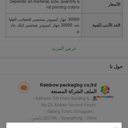
Depends on material, size, quantity a
الأسعار
nd printing colors
30000 جهاز كمبيوتر شخصى للحقائب الطبا
الحد الأدنى لكمية
عة، 20000 جهاز كمبيوتر شخصى لتلك عاد
ي
عرض المزيد
حول نا
Rainbow packaging co,ltd
الملف الشركة المصنعة
Address: 5th Floor, Building 6,
No.23, Xinbao Second Street,
Dalang Town, Dongguan，
523786，Guangdong，China ,الصين
5.0