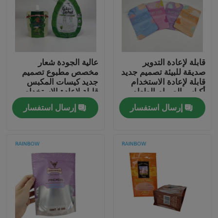
اتصل بنا
أخبار
قابلة لإعادة التدوير
عالية الجودة شعار
صديقة للبيئة تصميم جديد
مخصص مطبوع تصميم
قابلة لإعادة الاستخدام
جديد كيسات المكبس
القضايا
أكياس الصمام الطعام
قابلة لإعادة الاستخدام
المشروبات العصير حاوية
الطعام المشروبات
إرسال استفسار
إرسال استفسار
الحليب أكياس قابلة
العصير حاوية الحليب
اطلب اقتباس
للإغلاق
أكياس قابلة للإغلاق
الحقائب البلاستيكية التعبئة والتغليف
تغليف كيس الوجبات الخفيفة
صنبور الحقيبة التعبئة والتغليف