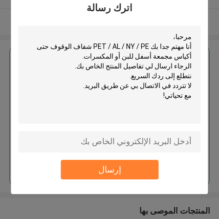
اترك رسالة
عرض المزيد
احصل على افضل سعر ل
PET / AL / NY / PE شفاف الوقوف
حتى أكياس مجمعة أسفل للبن أو
المكسرات
استمر
إرسال
المنتجات الموصى بها