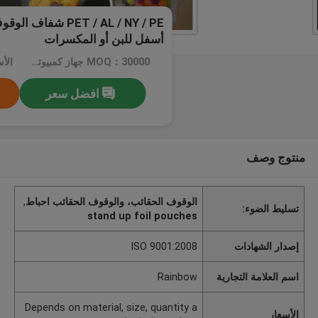
PET / AL / NY / PE
أسفل للبن أو المكسرات
MOQ：30000 جهاز كمبيوتر شخصى للحقائب الطباعة، 20000 جهاز كمبيوتر شخصى لتلك عادي
افضل سعر
منتوج وصف
الوقوف الحقائب، والوقوف الحقائب احباط
,
تسليط الضوء:
stand up foil pouches
إصدار الشهادات
ISO 9001:2008
اسم العلامة التجارية
Rainbow
Depends on material, size, quantity a
الأسعار