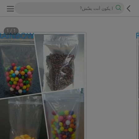
1
/
1