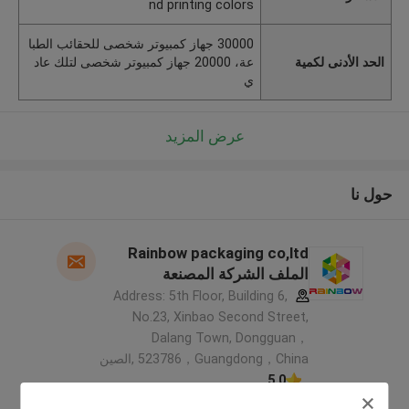
nd printing colors
30000 جهاز كمبيوتر شخصى للحقائب الطبا
الحد الأدنى لكمية
عة، 20000 جهاز كمبيوتر شخصى لتلك عاد
ي
عرض المزيد
حول نا
Rainbow packaging co,ltd
الملف الشركة المصنعة
Address: 5th Floor, Building 6,
No.23, Xinbao Second Street,
Dalang Town, Dongguan，
523786，Guangdong，China ,الصين
5.0
يدقّق ممون