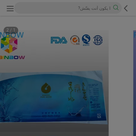
2
/
1