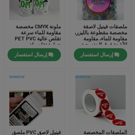
اتصل بنا
ملصقات فينيل لاصقة
ملونة CMYK مخصصة
مخصصة مقطوعة بالليزر،
مقاومة للماء سرعة
أخبار
مقاومة للماء، مقاومة
تقلص عالية PET PVC
للأشعة فوق البنفسجية،
حرارة تقلص لف
صديقة للبيئة، غير لامعة،
الملصقات للزجاجات
إرسال استفسار
إرسال استفسار
القضايا
هولوغرافية، للباركود،
للحرف والصناعة
اطلب اقتباس
الحقائب البلاستيكية التعبئة والتغليف
تغليف كيس الوجبات الخفيفة
صنبور الحقيبة التعبئة والتغليف
الملصقات المخصصة
فينيل لاصق PVC ملصق