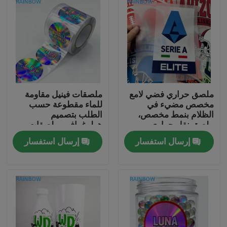
ملصق حراري فضي لامع
ملصقات فينيل مقاومة
مخصص مضيء في
للماء مقطوعة حسب
الظلام بنمط مخصص،
الطلب بتصميم
ملصق نقل حراري
هولوغرافي، ملصقات
للملابس
لاصقة بعلامة تجارية
إرسال استفسار
إرسال استفسار
مصنعة للمعدات الأصلية
للهدايا والحرف اليدوية
المنزل
المنتجات
حولنا