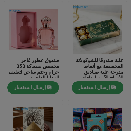
علبة صندوقا للشوكولاتة
صندوق عطور فاخر
المخصصة مع أنماط
مخصص بسماكة 350
مدرجة علبة صناديق
جرام وختم ساخن لتغليف
الأدراج الآمنة للطعام
الهدايا الفاخرة
إرسال استفسار
إرسال استفسار
المنزل
المنتجات
حولنا