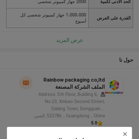
الحد الأدنى لكمية
2000 جهاز كمبيوتر شخصى
1،000،000 جهاز كمبيوتر شخصى كل
القدرة على العرض
أسبوع
عرض المزيد
حول نا
Rainbow packaging co,ltd
الملف الشركة المصنعة
Address: 5th Floor, Building 6,
No.23, Xinbao Second Street,
Dalang Town, Dongguan，
523786，Guangdong，China ,الصين
5.0
يدقّق ممون