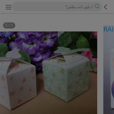
2
/
1