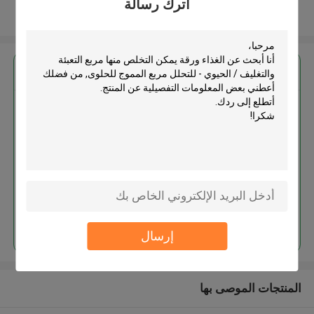
اترك رسالة
عرض المزيد
احصل على افضل سعر ل
الغذاء ورقة يمكن التخلص منها مربع
التعبئة والتغليف / الحيوي - للتحلل
مربع المموج للحلوى
استمر
إرسال
المنتجات الموصى بها