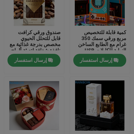
اتصل بنا
كمية قابلة للتخصيص
صندوق ورقي كرافت
أخبار
مربع ورقي سمك 350
قابل للتحلل الحيوي
غرام مع الطابع الساخن
مخصص بدرجة غذائية مع
النهاية للكابلات USB
نافذة شفافة لتعبئة ألواح
القضايا
التعبئة
الشوكولاتة
إرسال استفسار
إرسال استفسار
اطلب اقتباس
الحقائب البلاستيكية التعبئة والتغليف
تغليف كيس الوجبات الخفيفة
صنبور الحقيبة التعبئة والتغليف