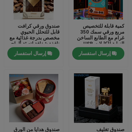
اتصل بنا
كمية قابلة للتخصيص
صندوق ورقي كرافت
مربع ورقي سمك 350
قابل للتحلل الحيوي
أخبار
غرام مع الطابع الساخن
مخصص بدرجة غذائية مع
النهاية للكابلات USB
نافذة شفافة لتعبئة ألواح
التعبئة
الشوكولاتة
إرسال استفسار
إرسال استفسار
القضايا
اطلب اقتباس
الحقائب البلاستيكية التعبئة والتغليف
تغليف كيس الوجبات الخفيفة
صنبور الحقيبة التعبئة والتغليف
صندوق تغليف
صندوق هدايا من الورق