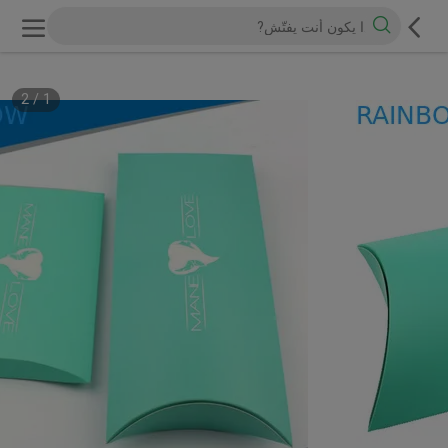
2
/
1