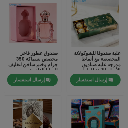
علبة صندوقا للشوكولاتة
صندوق عطور فاخر
المخصصة مع أنماط
مخصص بسماكة 350
مدرجة علبة صناديق
جرام وختم ساخن لتغليف
الأدراج الآمنة للطعام
الهدايا الفاخرة
إرسال استفسار
إرسال استفسار
المنزل
المنتجات
حولنا