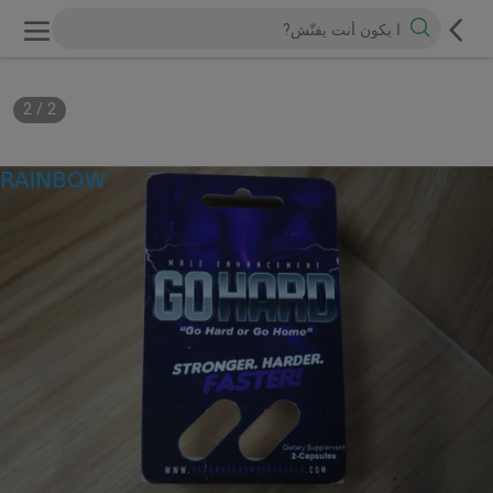
2
/
1