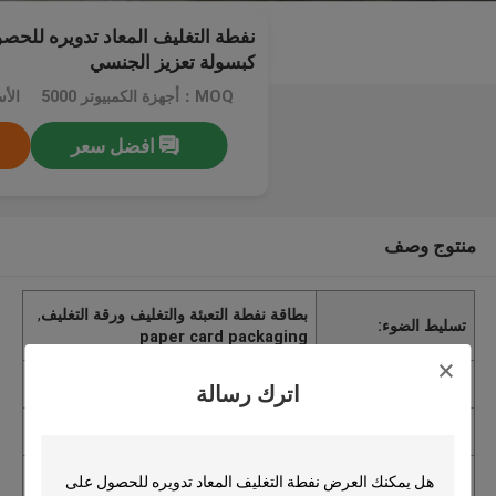
كبسولة تعزيز الجنسي
MOQ：أجهزة الكمبيوتر 5000
افضل سعر
منتوج وصف
بطاقة نفطة التعبئة والتغليف ورقة التغليف
,
تسليط الضوء:
paper card packaging
إصدار الشهادات
FDA, SGS
اترك رسالة
اسم العلامة التجارية
Rainbow
الأسعار
US$0.02-0.25 / pc