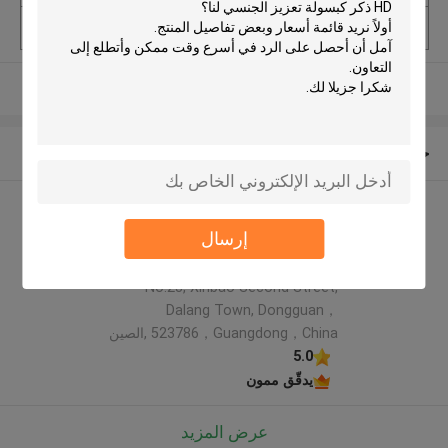
الحد الأدنى لكمية
أجهزة الكمبيوتر 5000
عرض المزيد
حول نا
Rainbow packaging co,ltd
إرسال
الملف الشركة المصنعة
Address: 5th Floor, Building 6,
No.23, Xinbao Second Street,
Dalang Town, Dongguan，
523786，Guangdong，China ,الصين
5.0
يدقّق ممون
عرض المزيد