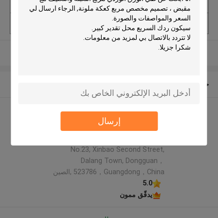
الأسعار
USD $0.02-0.1 PC
الحد الأدنى لكمية
10000PCS
عرض المزيد
حول نا
Rainbow packaging co,ltd
إرسال
الملف الشركة المصنعة
Address: 5th Floor, Building 6,
No.23, Xinbao Second Street,
Dalang Town, Dongguan，
523786，Guangdong，China ,الصين
5.0
يدقّق ممون