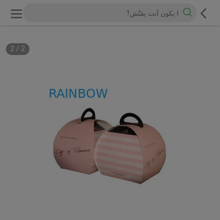
2
/
1