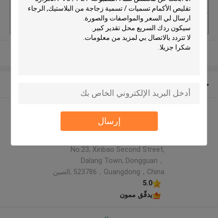
الأسعار
USD $0.001-0.04 PC
الحد الأدنى لكمية
10000PCS
عرض المزيد
حول نا
Rainbow packaging co,ltd
إرسال
الملف الشركة المصنعة
Address: 5th Floor, Building 6,
No.23, Xinbao Second Street,
Dalang Town, Dongguan，
523786，Guangdong，China ,الصين
5.0
يدقّق ممون