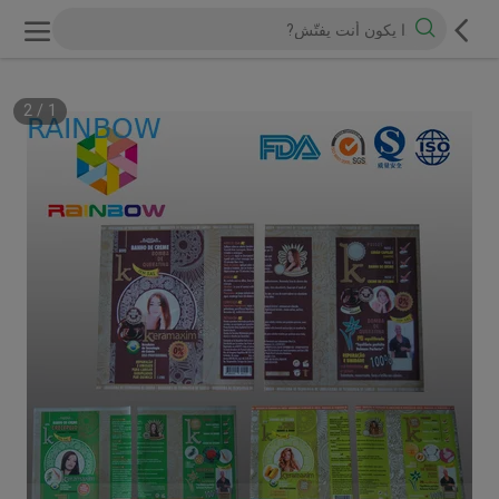
2
/
1