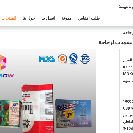
عم الفنى:
طلب اقتباس
مدونة
اتصل بنا
حول بنا
المنتجات
الصين
Rain
ISO 9
 عنونة
1000
USD $
كيس من
لداخلي
8-10d