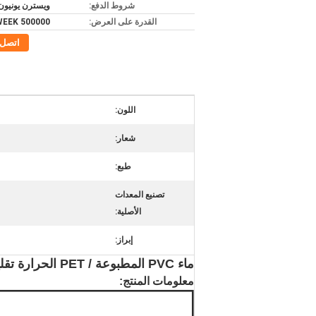
شروط الدفع:
ويسترن يونيون, /T
القدرة على العرض:
500000 PC / WEEK
اتصل
اللون:
شعار:
طبع:
تصنيع المعدات
الأصلية:
إبراز:
ماء PVC المطبوعة / PET الحرارة تقليص كم تسميات للزجاجة
معلومات المنتج: