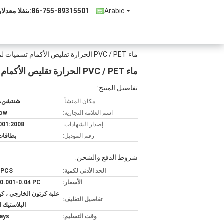
Arabic
86-755-89315501
المبيعات والد
ماء PVC / PET الحرارة تقليص الأكمام تسميات لزجاجة
ماء PVC / PET الحرارة تقليص الأكمام تسميات لزجاجة
تفاصيل المنتج:
مكان المنشأ:
شنتشن، 
اسم العلامة التجارية:
bow
إصدار الشهادات:
001:2008
رقم الموديل:
بطاقات
شروط الدفع والشحن:
الحد الأدنى لكمية:
0PCS
الأسعار:
0.001-0.04 PC
علبة كرتون الخارجي ، 
تفاصيل التغليف:
البلاستيك ا
وقت التسليم:
ays