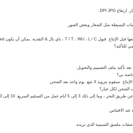
ر.
ارتفاع DPI JPG.
قبول T / T ، WU ، L / C ، باي بال & النقدية.
يمكن أن يكون negociated.
 للتأكيد؟
خاصة بي؟
إنتاج.
سنقوم بتزويد لا تتبع.
يوم واحد بعد الشحن.
 الشحن لكل خيار؟
ى ذلك 3 إلى 5 أيام عمل من التسليم السريع.
10 إلى 30 يوم عمل عن طريق البحر.
اصفات ملصق التسمية الذي تريده.