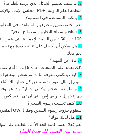
3.
ما ملف تصميم الشكل الذي تريده للطباعة؟
منظمة العفو الدولية.
PDF.
مجلس الإنماء والإعما
4.
يمكنك المساعدة في التصميم؟
نعم ، 5 مصممين محترفين للمساعدة في المعلومات البسيطة مثل الشعار وبعض الصور.
5.
what مصطلح التجارة و مصطلح الدفع؟
100 ٪ أو 50 ٪ من القيمة الإجمالية التي يتعين دفعها قبل الإنتاج.
6.
هل يمكن أن أحصل على عينة جديدة مع تصميمي
نعم فعلا.
7.
ماذا عن المهلة؟
ذلك يعتمد على المنتجات.
عادة 5 إلى 8 أيام عمل بعد تأكيد ملف التصميم والتحويل.
8.
كيف يمكنني معرفة ما إذا تم شحن البضائع ال
سيتم إرسال صور مفصلة عن كل عملية لك أثناء ال
9.
ما طريقة الشحن يمكنني اختيار؟
ماذا عن وقت
دي إتش إل ، يو بي إس ، تي ان تي ، فيديكس ، عن طريق البحر ، وما إل
10.
كيف تحسب رسوم الشحن؟
سنقوم بتزويد رسوم الشحن وفقا ل GW المقدرة عند الاقتباس.
11.
هل لديك موك؟
نعم فعلا.
تعتمد كمية الحد الأدنى للطلب على مو
مزيد من الصور للرجوع اليها: