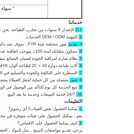
* سهلة ا
خدماتنا
1.O
الإصدار 8 سنوات من تجارب الطباعة.
نحن ن
2.
المهنية OEM / ODM الخدمات.
3. تقديم
صور مختلفة عينة FYR ، سوف تجد دائما واحدة مماثلة تفضلها.
4.
ستكون ملفاتك آمنة 100٪ بموجب اتفاقية عدم الإفشاء.
5.
نظام صارم لمراقبة الجودة لضمان البضائع متف
6.
آلات طباعة دوارة 10 + 2C لطباعة ألوان CMYK و Pantone معاً ، بحد أقصى 12 لون في ملصق واحد.
7.
السيطرة على التكلفة والجودة والتسليم في الو
8. صور
مفصلة من كل عملية لجعل العملاء يشعرو
9.
تتبع الحزمة كل يوم للتأكد من الوصول في ال
10.
24/7 خدمة المبيعات وخدمة ما بعد البيع.
التعليمات
1.
يمكننا الحصول بعض العينات؟
أي رسوم؟
نعم ، يمكنك الحصول على عينات متوفرة في مخزو
2.
كيف يمكننا الحصول على الاقتباس؟
يرجى تقديم مواصفات المنتج ، مثل المواد ، الحج