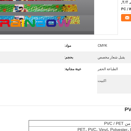
T,
CMYK
مواد:
يقبل شعار مخصص
بحجم:
الطباعة الحفر
عينة مجانية:
اكبيت
PET، PVC، Vinyl، Polyester،