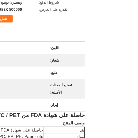
شروط الدفع:
ويسترن يونيون, /T
القدرة على العرض:
500000 PC / WEEK
اتصل
اللون:
شعار:
طبع:
تصنيع المعدات
الأصلية:
إبراز:
حاصلة على شهادة FDA من PVC / PET
وصف المنتج
بند
حاصلة على شهادة FDA من PVC / PET
مواد
 PC، PP، PE، Paper etc