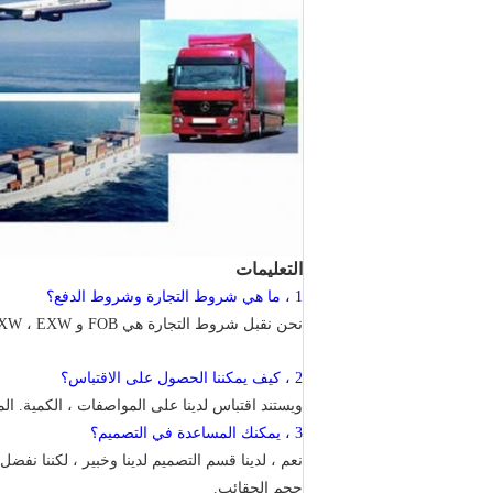
التعليمات
1 ، ما هي شروط التجارة وشروط الدفع؟
نحن نقبل شروط التجارة هي FOB و EXW ، EXW هو المفضل ، والدفع هو T / T ، WU والمال غرام مع إيداع 30 ٪ مقدما.
2 ، كيف يمكننا الحصول على الاقتباس؟
ويستند اقتباس لدينا على المواصفات ، الكمية. الم
3 ، يمكنك المساعدة في التصميم؟
نعم ، لدينا قسم التصميم لدينا وخبير ، لكننا نف
حجم
الحقائب.