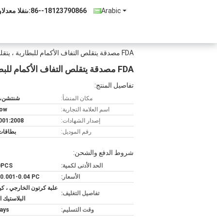
Arabic
86--18123790866
المبيعات والد
FDA مصدقة يتقلص التفاف الأكمام للبطارية ، يتقلص تسميات للزجاجات
FDA مصدقة يتقلص التفاف الأكمام للبطارية ، يتقلص تسميات للزجاجات
تفاصيل المنتج:
مكان المنشأ:
شنتشن، 
اسم العلامة التجارية:
bow
إصدار الشهادات:
001:2008
رقم الموديل:
بطاقات
شروط الدفع والشحن:
الحد الأدنى لكمية:
0PCS
الأسعار:
0.001-0.04 PC
علبة كرتون الخارجي ، 
تفاصيل التغليف:
البلاستيك ا
وقت التسليم:
ays