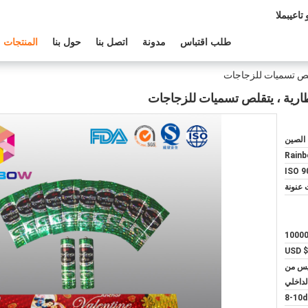
عم الفنى:
طلب اقتباس
مدونة
اتصل بنا
حول بنا
المنتجات
الصين
Rain
ISO 9
 عنونة
1000
USD $
كيس من
لداخلي
8-10d