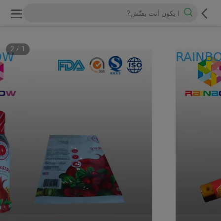
2
/
1