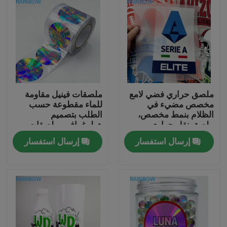
ملصق حراري فضي لامع
ملصقات فينيل مقاومة
مخصص مضيء في
للماء مقطوعة حسب
الظلام بنمط مخصص،
الطلب بتصميم
ملصق نقل حراري
هولوغرافي، ملصقات
للملابس
لاصقة بعلامة تجارية
إرسال استفسار
إرسال استفسار
مصنعة للمعدات الأصلية
للهدايا والحرف اليدوية
المنزل
المنتجات
حولنا