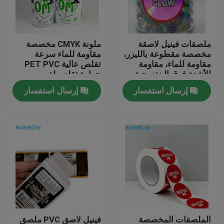
اتصل بنا
ملصقات فينيل لاصقة
ملونة CMYK مخصصة
مخصصة مقطوعة بالليزر،
مقاومة للماء سرعة
أخبار
مقاومة للماء، مقاومة
تقلص عالية PET PVC
للأشعة فوق البنفسجية،
حرارة تقلص لف
صديقة للبيئة، غير لامعة،
الملصقات للزجاجات
إرسال استفسار
إرسال استفسار
القضايا
هولوغرافية، للباركود،
للحرف والصناعة
اطلب اقتباس
الحقائب البلاستيكية التعبئة والتغليف
تغليف كيس الوجبات الخفيفة
صنبور الحقيبة التعبئة والتغليف
الملصقات المخصصة
فينيل لاصق PVC ملصق