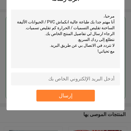
عرض المزيد
احصل على افضل سعر ل
طباعة عالية انكماش PVC /
الحيوانات الأليفة الساخنة تقليص
التسميات / الحرارة كم تقليص
تسميات
استمر
إرسال
المنتجات الموصى بها