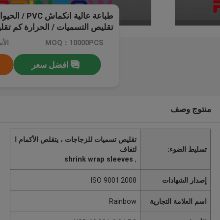
طباعة عالية انك
تقليص التسميات / الحرارة كم تق
MOQ：10000PCS
افضل سعر
منتوج وصف
تقليص تسميات للزجاجات ، يتقلص الأكمام ا
تسليط الضوء:
لتفاف
shrink wrap sleeves
,
إصدار الشهادات
ISO 9001:2008
اسم العلامة التجارية
Rainbow