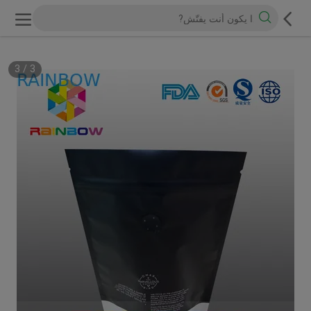
3
/
1