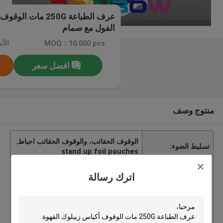
عرف الطباعة 250G م
الفول مع صمام
MOQ：10.000 pcs
افضل سعر
منتوج وصف
الوقوف الحقائب، والوقوف الحقائب احباط
,
تسليط الضوء:
stand up foil pouches
إصدار الشهادات
FDA, SGS
اترك رسالة
اسم العلامة التجارية
Rainbow Tea Packaging Bags
الأسعار
USD 0.35-0.82 PC