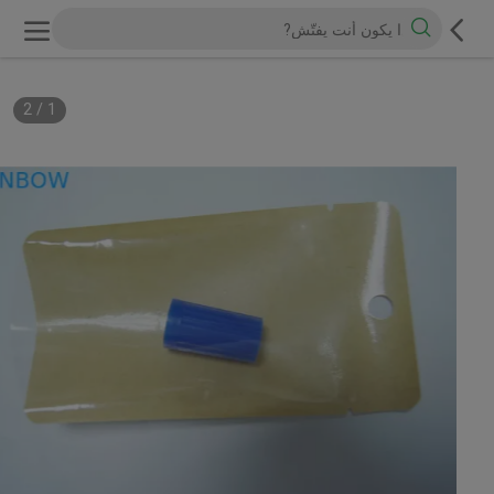
2
/
1