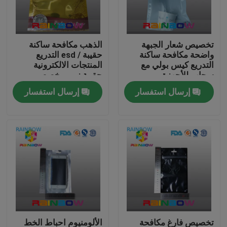
اتصل بنا
تخصيص شعار الجبهة
الذهب مكافحة ساكنة
واضحة مكافحة ساكنة
حقيبة / esd التدريع
أخبار
التدريع كيس بولي مع
المنتجات الالكترونية
سحاب للأجهزة
حقيبة زيبر مخصص
الإلكترونية
إرسال استفسار
إرسال استفسار
القضايا
اطلب اقتباس
الحقائب البلاستيكية التعبئة والتغليف
تغليف كيس الوجبات الخفيفة
صنبور الحقيبة التعبئة والتغليف
تخصيص فارغ مكافحة
الألومنيوم احباط الخط