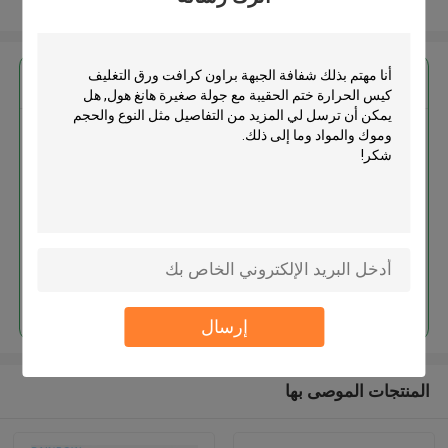
عرض المزيد
احصل على افضل سعر ل
شفافة الجبهة براون كرافت ورق
التغليف كيس الحرارة ختم الحقيبة
مع جولة صغيرة هانغ هول
استمر
إرسال
المنتجات الموصى بها